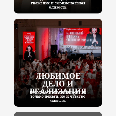
уважение и эмоциональная
близость.
ЛЮБИМОЕ
ДЕЛО И
РЕАЛИЗАЦИЯ
Работа, которая приносит не
только деньги, но и чувство
смысла.