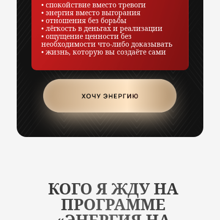
• спокойствие вместо тревоги
• энергия вместо выгорания
• отношения без борьбы
• лёгкость в деньгах и реализации
• ощущение ценности без
необходимости что-либо доказывать
• жизнь, которую вы создаёте сами
КОГО Я ЖДУ НА
ПРОГРАММЕ
«ЭНЕРГИЯ НА