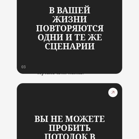
разобраться с влиянием
В ВАШЕЙ
прошлого;
ЖИЗНИ
ПОВТОРЯЮТСЯ
отпустить старые
отношения и обиды;
ОДНИ И ТЕ ЖЕ
СЦЕНАРИИ
перестать жить по
родовым сценариям;
03
создать новые способы
строить свою жизнь.
После программы вы сможете:
ВЫ НЕ МОЖЕТЕ
увидеть свои ограничивающие
убеждения;
ПРОБИТЬ
ПОТОЛОК В