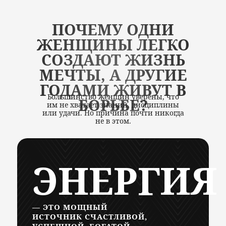
ПОЧЕМУ ОДНИ
АВТОРСКАЯ МЕТОДИКА
ЖЕНЩИНЫ ЛЕГКО
ГЛУБОКОЙ ТРАНСФОРМАЦИИ
СОЗДАЮТ ЖИЗНЬ
МЕЧТЫ, А ДРУГИЕ
ГОДАМИ ЖИВУТ В
Большинство женщин уверены, что
БОРЬБЕ?
им не хватает знаний, дисциплины
или удачи. Но причина почти никогда
не в этом.
ЭНЕРГИЯ
— ЭТО МОЩНЫЙ
ИСТОЧНИК СЧАСТЛИВОЙ,