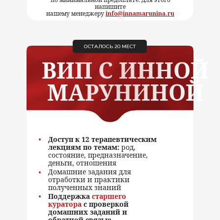
напишите
нашему менеджеру
info@innamarunina.ru
ОСТАЛОСЬ 20 МЕСТ
ВИП С ИННОЙ
МАРУНИНОЙ
Доступ к 12 терапевтическим
лекциям по темам:
род,
состояние, предназначение,
деньги, отношения
Домашние задания
для
отработки и практики
полученных знаний
Поддержка
старшего
куратора
с проверкой
домашних заданий и
обратной связью