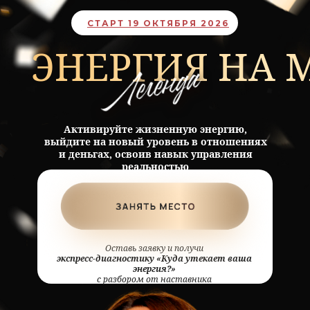
00:24:00:00
СТАРТ 19
ОКТЯБРЯ
2026
ЭНЕРГИЯ НА
дней / часов / минут / секунд
Активируйте жизненную энергию,
выйдите на новый уровень в отношениях
и деньгах, освоив навык управления
реальностью
Оставь заявку и получи
экспресс-диагностику «Куда утекает ваша
энергия?»
с разбором от наставника