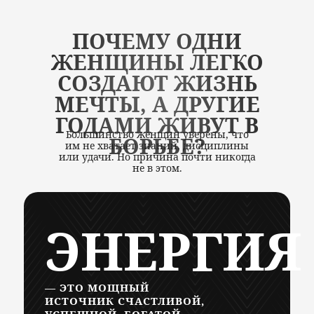
ПОЧЕМУ ОДНИ
АВТОРСКАЯ МЕТОДИКА
ЖЕНЩИНЫ ЛЕГКО
ГЛУБОКОЙ ТРАНСФОРМАЦИИ
СОЗДАЮТ ЖИЗНЬ
МЕЧТЫ, А ДРУГИЕ
ГОДАМИ ЖИВУТ В
Большинство женщин уверены, что
БОРЬБЕ?
им не хватает знаний, дисциплины
или удачи. Но причина почти никогда
не в этом.
ЭНЕРГИЯ
— ЭТО МОЩНЫЙ
ИСТОЧНИК СЧАСТЛИВОЙ,