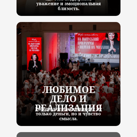
уважение и эмоциональная
близость.
ЛЮБИМОЕ
ДЕЛО И
РЕАЛИЗАЦИЯ
Работа, которая приносит не
только деньги, но и чувство
смысла.