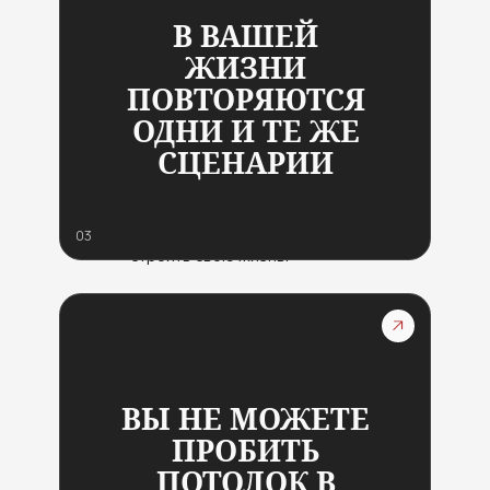
разобраться с влиянием
В ВАШЕЙ
прошлого;
ЖИЗНИ
ПОВТОРЯЮТСЯ
отпустить старые
отношения и обиды;
ОДНИ И ТЕ ЖЕ
СЦЕНАРИИ
перестать жить по
родовым сценариям;
03
создать новые способы
строить свою жизнь.
После программы вы сможете:
ВЫ НЕ МОЖЕТЕ
увидеть свои ограничивающие
убеждения;
ПРОБИТЬ
ПОТОЛОК В