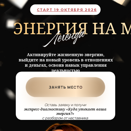
01 : 07 : 34 : 27
СТАРТ 19
ОКТЯБРЯ
2026
ЭНЕРГИЯ НА
дней / часов / минут / секунд
Активируйте жизненную энергию,
выйдите на новый уровень в отношениях
и деньгах, освоив навык управления
реальностью
Оставь заявку и получи
экспресс-диагностику «Куда утекает ваша
энергия?»
с разбором от наставника