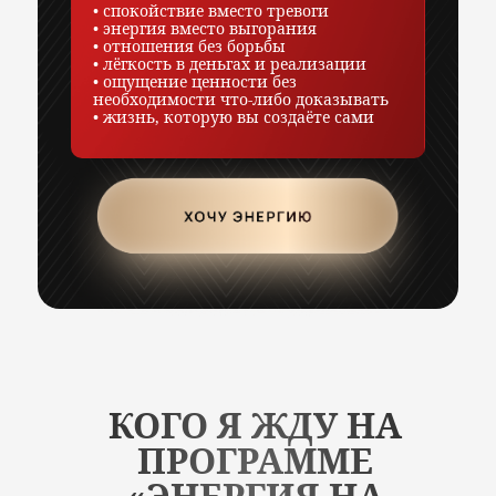
• спокойствие вместо тревоги
• энергия вместо выгорания
• отношения без борьбы
• лёгкость в деньгах и реализации
• ощущение ценности без
необходимости что-либо доказывать
• жизнь, которую вы создаёте сами
КОГО Я ЖДУ НА
ПРОГРАММЕ
«ЭНЕРГИЯ НА