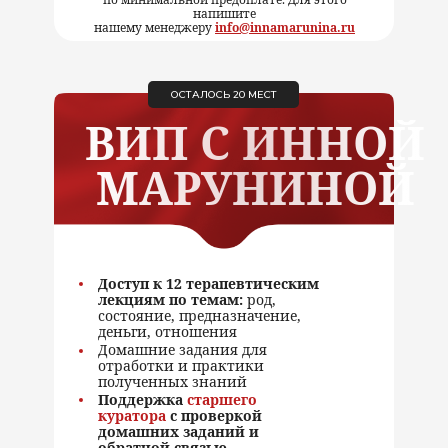
напишите
нашему менеджеру
info@innamarunina.ru
ОСТАЛОСЬ 20 МЕСТ
ВИП С ИННОЙ
МАРУНИНОЙ
Доступ к 12 терапевтическим
лекциям по темам:
род,
состояние, предназначение,
деньги, отношения
Домашние задания
для
отработки и практики
полученных знаний
Поддержка
старшего
куратора
с проверкой
домашних заданий и
обратной связью