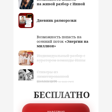
на живой разбор с Инной
Дневник разморозки
Возможность попасть на
осенний поток
«Энергии на
миллион»
Индивидуальный разбор с
куратором команды Инны
Стикеры из
лимитированной
коллекции
(Доставка по РФ за ваш счет)
БЕСПЛАТНО