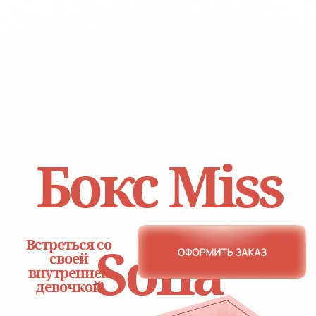
Бокс Miss
Sofia
Встреться со
своей
внутренней
девочкой